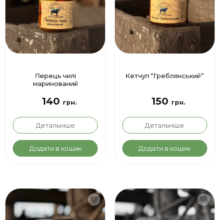
Перець чилі
Кетчуп “Греблянський”
маринований
140
150
грн.
грн.
Детальніше
Детальніше
Додати в кошик
Додати в кошик