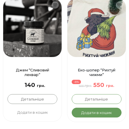
Джем “Сливовий
Еко-шопер “Рихтуй
леквар”
чижми”
-8%
140
550
грн.
грн.
грн.
600
Детальніше
Детальніше
Додати в кошик
Додати в кошик