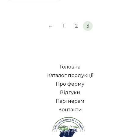
кілька
варіантів.
Параметри
можна
вибрати
←
1
2
3
на
сторінці
товару
Головна
Каталог продукції
Про ферму
Відгуки
Партнерам
Контакти