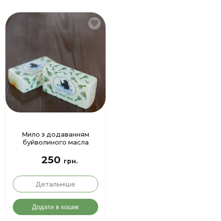
Мило з додаванням
буйволиного масла
250
грн.
Детальніше
Цей
товар
Додати в кошик
має