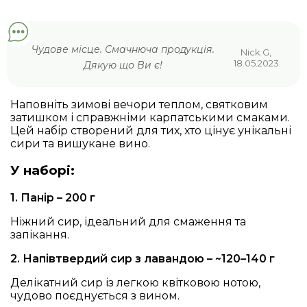
набір
"Буйволина
розкіш"
кількість
Чудове місце. Смачнюча продукція.
Nick G,
18.05.2023
Дякую що Ви є!
Наповніть зимові вечори теплом, святковим
затишком і справжніми карпатськими смаками.
Цей набір створений для тих, хто цінує унікальні
сири та вишукане вино.
У наборі:
1. Панір – 200 г
Ніжний сир, ідеальний для смаження та
запікання.
2. Напівтвердий сир з лавандою – ~120–140 г
Делікатний сир із легкою квітковою нотою,
чудово поєднується з вином.