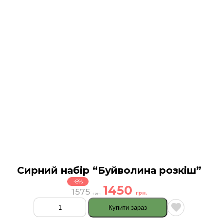
Сирний набір “Буйволина розкіш”
-8%
1450
1575
грн.
грн.
Купити зараз
Сирний