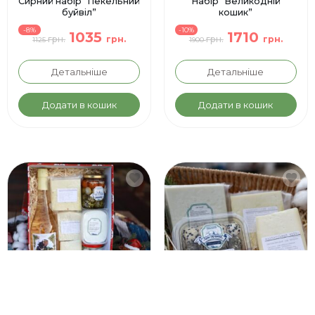
Сирний набір “Пекельний
Набір “Великодній
буйвіл”
кошик”
-8%
-10%
1035
1710
грн.
грн.
грн.
грн.
1125
1900
Детальніше
Детальніше
Додати в кошик
Додати в кошик