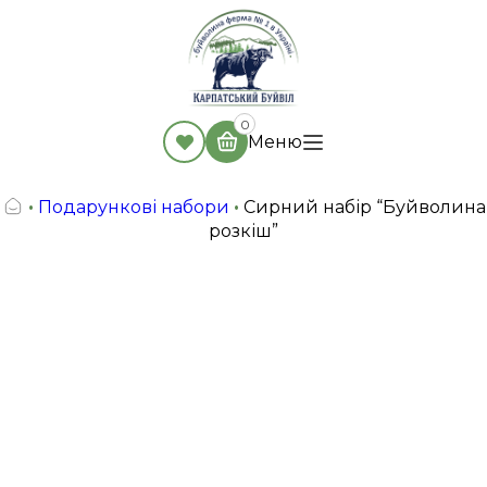
0
Меню
•
Подарункові набори
•
Сирний набір “Буйволина
розкіш”