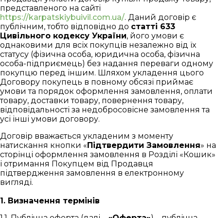
представленого на сайті
https://karpatskiybuivil.com.ua/
. Даний договір є
публічним, тобто відповідно до
статті 633
Цивільного кодексу України
, його умови є
однаковими для всіх покупців незалежно від їх
статусу (фізична особа, юридична особа, фізична
особа-підприємець) без надання переваги одному
покупцю перед іншим. Шляхом укладення цього
Договору покупець в повному обсязі приймає
умови та порядок оформлення замовлення, оплати
товару, доставки товару, повернення товару,
відповідальності за недобросовісне замовлення та
усі інші умови договору.
Договір вважається укладеним з моменту
натискання кнопки «
Підтвердити Замовлення
» на
сторінці оформлення замовлення в Розділі «Кошик»
і отримання Покупцем від Продавця
підтвердження замовлення в електронному
вигляді.
1. Визначення термінів
1.1. Публічна оферта (далі –
«Оферта»
) – публічна