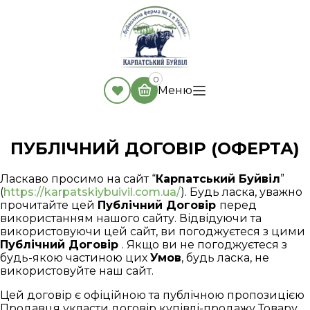
0
Меню
ПУБЛІЧНИЙ ДОГОВІР (ОФЕРТА)
Ласкаво просимо на сайт “
Карпатський Буйвіл
”
(
https://karpatskiybuivil.com.ua/
). Будь ласка, уважно
прочитайте цей
Публічний Договір
перед
використанням нашого сайту. Відвідуючи та
використовуючи цей сайт, ви погоджуєтеся з цими
Публічний Договір
. Якщо ви не погоджуєтеся з
будь-якою частиною цих
Умов
, будь ласка, не
використовуйте наш сайт.
Цей договір є офіційною та публічною пропозицією
Продавця укласти договір купівлі-продажу Товару,