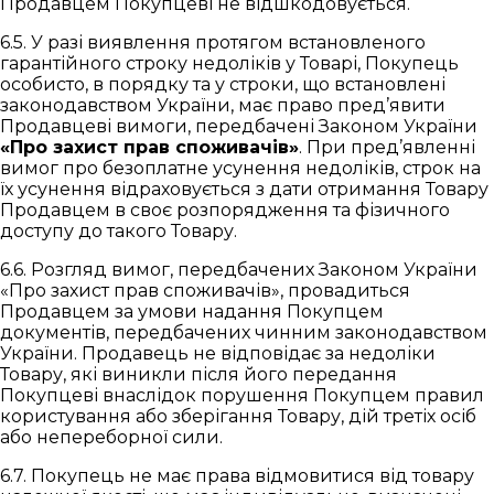
Продавцем Покупцеві не відшкодовується.
6.5. У разі виявлення протягом встановленого
гарантійного строку недоліків у Товарі, Покупець
особисто, в порядку та у строки, що встановлені
законодавством України, має право пред’явити
Продавцеві вимоги, передбачені Законом України
«Про захист прав споживачів»
. При пред’явленні
вимог про безоплатне усунення недоліків, строк на
їх усунення відраховується з дати отримання Товару
Продавцем в своє розпорядження та фізичного
доступу до такого Товару.
6.6. Розгляд вимог, передбачених Законом України
«Про захист прав споживачів», провадиться
Продавцем за умови надання Покупцем
документів, передбачених чинним законодавством
України. Продавець не відповідає за недоліки
Товару, які виникли після його передання
Покупцеві внаслідок порушення Покупцем правил
користування або зберігання Товару, дій третіх осіб
або непереборної сили.
6.7. Покупець не має права відмовитися від товару