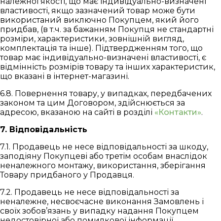
належної якості, що має індивідуально-визначені
властивості, якщо зазначений товар може бути
використаний виключно Покупцем, який його
придбав, (в т.ч. за бажанням Покупця не стандартні
розміри, характеристики, зовнішній вигляд,
комплектація та інше). Підтвердженням того, що
товар має індивідуально-визначені властивості, є
відмінність розмірів товару та інших характеристик,
що вказані в інтернет-магазині.
6.8. Повернення товару, у випадках, передбачених
законом та цим Договором, здійснюється за
адресою, вказаною на сайті в розділі
«Контакти»
.
7. Відповідальність
7.1. Продавець не несе відповідальності за шкоду,
заподіяну Покупцеві або третім особам внаслідок
неналежного монтажу, використання, зберігання
Товару придбаного у Продавця.
7.2. Продавець не несе відповідальності за
неналежне, несвоєчасне виконання Замовлень і
своїх зобов’язань у випадку надання Покупцем
недостовірної або помилкової інформації.