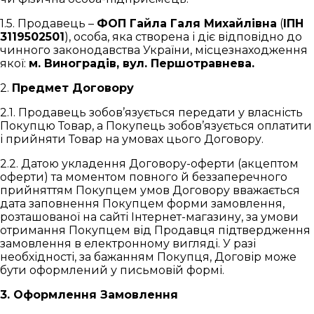
1.5. Продавець –
ФОП Гайла Галя Михайлівна
(
ІПН
3119502501
), особа, яка створена і діє відповідно до
чинного законодавства України, місцезнаходження
якої:
м. Виноградів, вул. Першотравнева.
2.
Предмет Договору
2.1. Продавець зобов’язується передати у власність
Покупцю Товар, а Покупець зобов’язується оплатити
і прийняти Товар на умовах цього Договору.
2.2. Датою укладення Договору-оферти (акцептом
оферти) та моментом повного й беззаперечного
прийняттям Покупцем умов Договору вважається
дата заповнення Покупцем форми замовлення,
розташованої на сайті Інтернет-магазину, за умови
отримання Покупцем від Продавця підтвердження
замовлення в електронному вигляді. У разі
необхідності, за бажанням Покупця, Договір може
бути оформлений у письмовій формі.
3. Оформлення Замовлення