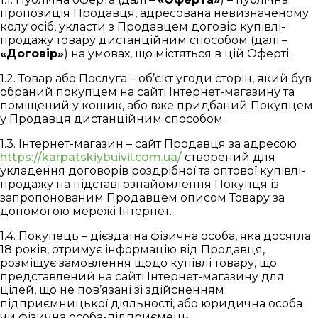
пропозиція Продавця, адресована невизначеному
колу осіб, укласти з Продавцем договір купівлі-
продажу товару дистанційним способом (далі –
«Договір»
) на умовах, що містяться в цій Оферті.
1.2. Товар або Послуга – об’єкт угоди сторін, який був
обраний покупцем на сайті Інтернет-магазину та
поміщений у кошик, або вже придбаний Покупцем
у Продавця дистанційним способом.
1.3. Інтернет-магазин – сайт Продавця за адресою
https://karpatskiybuivil.com.ua/
створений для
укладення договорів роздрібної та оптової купівлі-
продажу на підставі ознайомлення Покупця із
запропонованим Продавцем описом Товару за
допомогою мережі Інтернет.
1.4. Покупець – дієздатна фізична особа, яка досягла
18 років, отримує інформацію від Продавця,
розміщує замовлення щодо купівлі товару, що
представлений на сайті Інтернет-магазину для
цілей, що не пов’язані зі здійсненням
підприємницької діяльності, або юридична особа
чи фізична особа-підприємець.