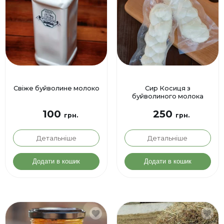
Свіже буйволине молоко
Сир Косиця з
буйволиного молока
100
250
грн.
грн.
Детальніше
Детальніше
Цей
Це
товар
то
Додати в кошик
Додати в кошик
має
ма
кілька
кіл
варіантів.
вар
Параметри
Па
можна
мо
вибрати
ви