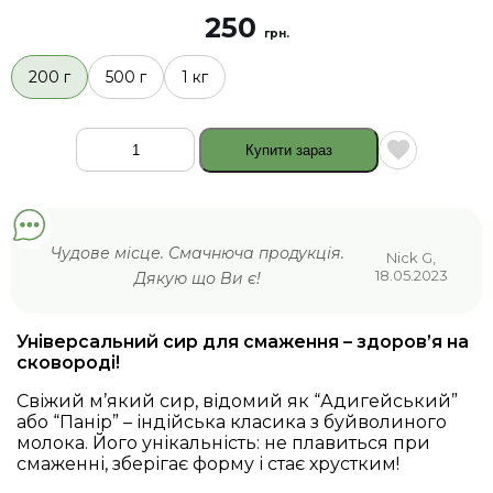
250
грн.
200 г
500 г
1 кг
Купити зараз
Сир
для
грилю
Панір
з
Чудове місце. Смачнюча продукція.
Nick G,
буйволиного
18.05.2023
Дякую що Ви є!
молока
49%
жирності
Універсальний сир для смаження – здоров’я на
кількість
сковороді!
Свіжий м’який сир, відомий як “Адигейський”
або “Панір” – індійська класика з буйволиного
молока. Його унікальність: не плавиться при
смаженні, зберігає форму і стає хрустким!