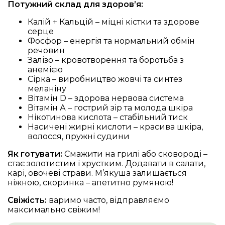
Потужний склад для здоров’я:
Калій + Кальцій – міцні кістки та здорове
серце
Фосфор – енергія та нормальний обмін
речовин
Залізо – кровотворення та боротьба з
анемією
Сірка – виробництво жовчі та синтез
меланіну
Вітамін D – здорова нервова система
Вітамін А – гострий зір та молода шкіра
Нікотинова кислота – стабільний тиск
Насичені жирні кислоти – красива шкіра,
волосся, пружні судини
Як готувати:
Смажити на грилі або сковороді –
стає золотистим і хрустким. Додавати в салати,
карі, овочеві страви. М’якуша залишається
ніжною, скоринка – апетитно румяною!
Свіжість:
варимо часто, відправляємо
максимально свіжим!