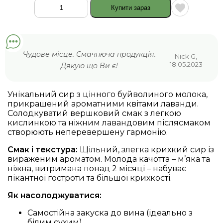
Купити зараз
Напівтвердий
сир
з
лавандою
кількість
Чудове місце. Смачнюча продукція.
Nick G,
18.05.2023
Дякую що Ви є!
Унікальний сир з цінного буйволиного молока,
прикрашений ароматними квітами лаванди.
Солодкуватий вершковий смак з легкою
кислинкою та ніжним лавандовим післясмаком
створюють неперевершену гармонію.
Смак і текстура:
Щільний, злегка крихкий сир із
вираженим ароматом. Молода качотта – м’яка та
ніжна, витримана понад 2 місяці – набуває
пікантної гостроти та більшої крихкості.
Як насолоджуватися:
Самостійна закуска до вина (ідеально з
білим сухим)