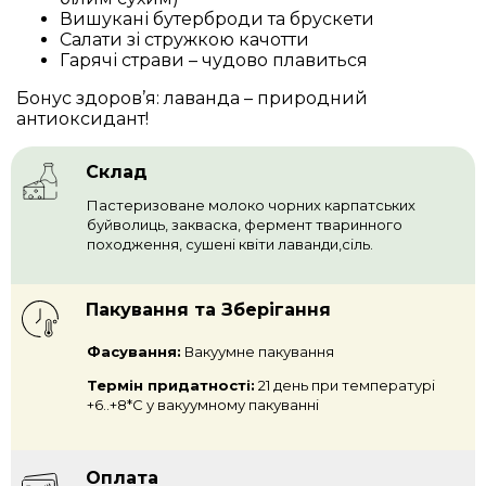
Вишукані бутерброди та брускети
Салати зі стружкою качотти
Гарячі страви – чудово плавиться
Бонус здоров’я: лаванда – природний
антиоксидант!
Склад
Пастеризоване молоко чорних карпатських
буйволиць, закваска, фермент тваринного
походження, сушені квіти лаванди,сіль.
Пакування та Зберігання
Фасування:
Вакуумне пакування
Термін придатності:
21 день при температурі
+6..+8*С у вакуумному пакуванні
Оплата