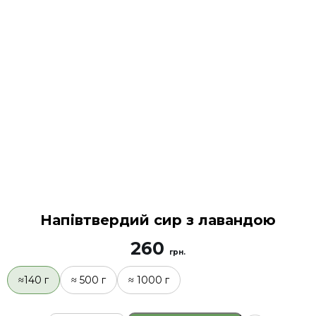
Напівтвердий сир з лавандою
260
грн.
≈140 г
≈ 500 г
≈ 1000 г